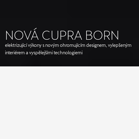
NOVÁ CUPRA BORN
elektrizující výkony s novým ohromujícím designem, vylepšeným
interiérem a vyspělejšími technologiemi
Vnější design nového modelu CUPRA Born přejímá 
nejnovější DNA značky s trojúhelníkovými 
světlomety CUPRA Matrix LED a integrovaným a 
osvětleným logem CUPRA na zádi
Interiér posouvá vnímanou kvalitu na vyšší úroveň; 
k tomu přispívají především nové výplně dveří, větší 
digitální panel sdružených přístrojů (Digital 