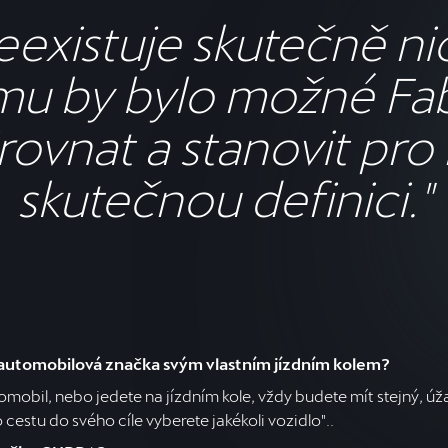
eexistuje skutečně nic
u by bylo možné Fa
rovnat a stanovit pro
skutečnou definici."
 automobilová značka svým vlastním jízdním kolem?
utomobil, nebo jedete na jízdním kole, vždy budete mít stejný, ú
 cestu do svého cíle vyberete jakékoli vozidlo"..