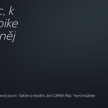
, k
bike
 něj
žasný pocit. Takže si myslím, že CUPRA říká: "nyní můžete