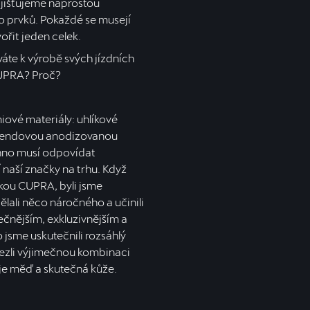
jišťujeme naprostou
o prvků. Pokaždé se musejí
ořit jeden celek.
áte k výrobě svých jízdních
 CUPRA? Proč?
ové materiály: uhlíkové
ghendovou anodizovanou
chno musí odpovídat
naší značky na trhu. Když
čkou CUPRA, byli jsme
ali něco náročného a učinili
ečnějším, exkluzivnějším a
o jsme uskutečnili rozsáhlý
zli výjimečnou kombinaci
 je měď a skutečná kůže.