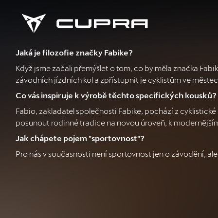
Jaká je filozofie značky Fabike?
Když jsme začali přemýšlet o tom, co by měla značka Fabi
závodních jízdních kol a zpřístupnit je cyklistům ve městec
Co vás inspiruje k výrobě těchto specifických kousků?
Fabio, zakladatel společnosti Fabike, pochází z cyklistické
posunout rodinné tradice na novou úroveň, k modernějšímu
Jak chápete pojem "sportovnost"?
Pro nás v současnosti není sportovnost jen o závodění, al