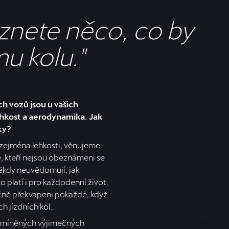
eznete něco, co by
u kolu."
ch vozů jsou u vašich
lehkost a aerodynamika. Jak
ky?
ejména lehkosti, věnujeme
, kteří nejsou obeznámeni se
někdy neuvědomují, jak
to platí i pro každodenní život.
ečně překvapeni pokaždé, když
h jízdních kol..
 zmíněných výjimečných