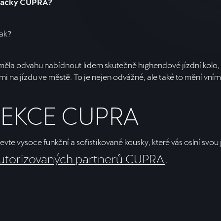
 značky CUPRA?
Jak?
á měla odvahu nabídnout lidem skutečně highendové jízdní kolo
 na jízdu ve městě. To je nejen odvážné, ale také to mění vním
LEKCE CUPRA
evte vysoce funkční a sofistikované kousky, které vás oslní svo
utorizovaných partnerů CUPRA
.