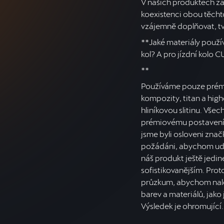
V našich produktech za
koexistenci obou těcht
vzájemně doplňovat, tv
**Jaké materiály použív
kol? A pro jízdní kolo
**
Používáme pouze prémi
kompozity, titan a hi
hliníkovou slitinu. Vše
prémiovému postavení 
jsme byli osloveni zna
požádáni, abychom uděl
náš produkt ještě jedin
sofistikovanějším. Prot
průzkum, abychom nale
barev a materiálů, jako
Výsledek je ohromující.