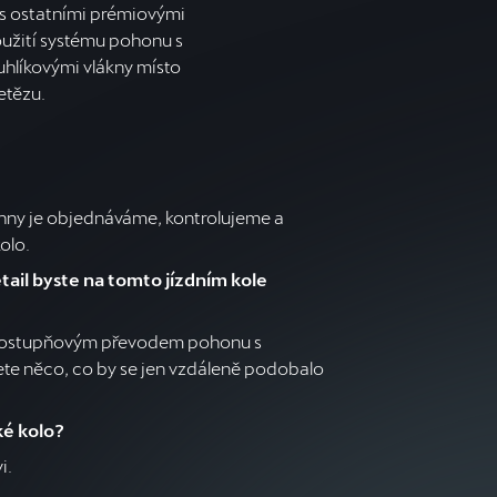
 s ostatními prémiovými
užití systému pohonu s
líkovými vlákny místo
etězu.
echny je objednáváme, kontrolujeme a
olo.
tail byste na tomto jízdním kole
ednostupňovým převodem pohonu s
te něco, co by se jen vzdáleně podobalo
ké kolo?
i.