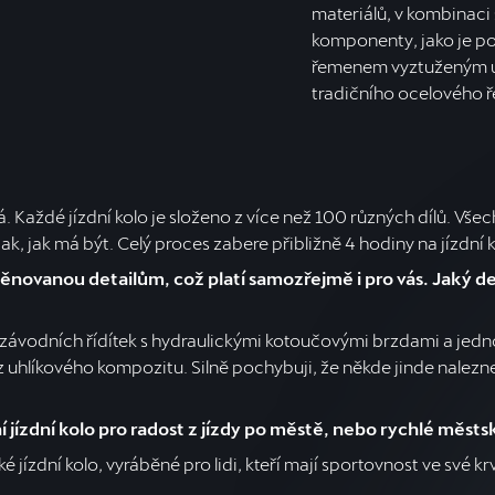
materiálů, v kombinaci
komponenty, jako je po
řemenem vyztuženým uh
tradičního ocelového ř
 Každé jízdní kolo je složeno z více než 100 různých dílů. Vš
ak, jak má být. Celý proces zabere přibližně 4 hodiny na jízdní k
novanou detailům, což platí samozřejmě i pro vás. Jaký de
í závodních řídítek s hydraulickými kotoučovými brzdami a j
hlíkového kompozitu. Silně pochybuji, že někde jinde nalezne
í jízdní kolo pro radost z jízdy po městě, nebo rychlé městs
jízdní kolo, vyráběné pro lidi, kteří mají sportovnost ve své krv