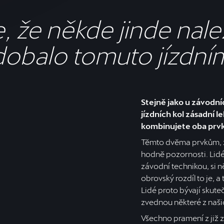
, že někde jinde nal
obalo tomuto jízdním
Stejně jako u závodní
jízdních kol zásadní 
kombinujete oba prv
Těmto dvěma prvkům, z
hodně pozornosti. Lidé
závodní technikou, si 
obrovský rozdíl to je, a 
Lidé proto bývají skut
zvednou některé z našic
Všechno pramení z již