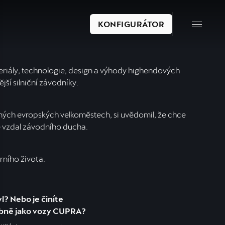
KONFIGURÁTOR
eriály, technologie, design a výhody highendových
jší silniční závodníky.
namných evropských velkoměstech, si uvědomil, že chce
e vzdal závodního ducha.
rního života.
l? Nebo je činíte
obně jako vozy CUPRA?