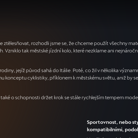
ke ztělesňovat, rozhodli jsme se, že chceme použít všechny mat
h. Vzniklo tak městské jízdní kolo, které nezklame ani nejnáročně
 rodiny, jejíž původ sahá do Itálie. Poté, co žil v několika výz
 konceptu cyklistiky, příklonem k městskému světu, aniž by s
e také o schopnosti držet krok se stále rychlejším tempem mode
Sportovnost, nebo sty
kompatibilními, pod