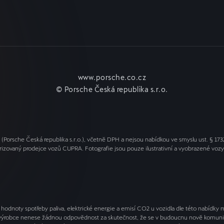
www.porsche.co.cz
© Porsche Česká republika s.r.o.
sche Česká republika s.r.o.), včetně DPH a nejsou nabídkou ve smyslu ust. § 1732 
rizovaný prodejce vozů CUPRA. Fotografie jsou pouze ilustrativní a vyobrazené voz
hodnoty spotřeby paliva, elektrické energie a emisí CO2 u vozidla dle této nabídky
 výrobce nenese žádnou odpovědnost za skutečnost, že se v budoucnu nově komuniko