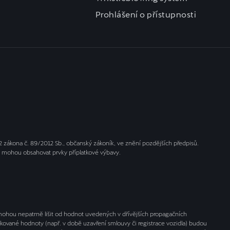
Prohlášení o přístupnosti
zákona č. 89/2012 Sb., občanský zákoník, ve znění pozdějších předpisů.
y mohou obsahovat prvky příplatkové výbavy.
 mohou nepatrně lišit od hodnot uvedených v dřívějších propagačních
vané hodnoty (např. v době uzavření smlouvy či registrace vozidla) budou