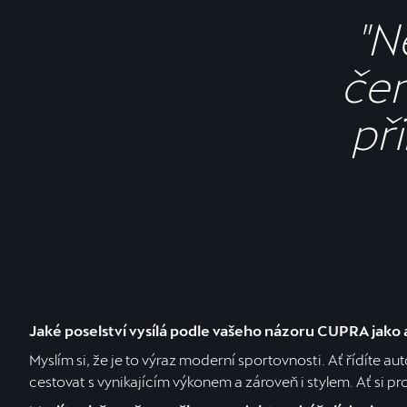
"N
čem
při
Jaké poselství vysílá podle vašeho názoru CUPRA jako
Myslím si, že je to výraz moderní sportovnosti. Ať řídíte a
cestovat s vynikajícím výkonem a zároveň i stylem. Ať si pro