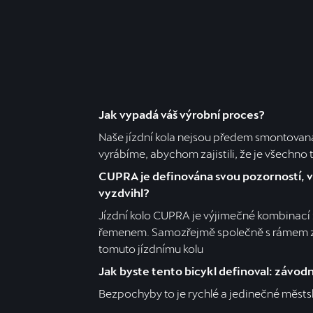
Jak vypadá váš výrobní proces?
Naše jízdní kola nejsou předem smontovaná.
vyrábíme, abychom zajistili, že je všechno t
CUPRA je definována svou pozorností, vě
vyzdvihl?
Jízdní kolo CUPRA je výjimečné kombinac
řemenem. Samozřejmě společně s rámem z u
tomuto jízdnímu kolu
Jak byste tento bicykl definoval: závodn
Bezpochyby to je rychlé a jedinečné městské 