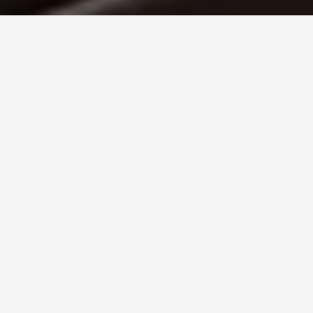
TECHNOLOGIE
OSVĚTLENÍ
Zcela nový koncept osvětlení s novou generací trojúhelníkových
světlometů ve tvaru diamantu.
SVĚTLOMETY CUPRA
MATRIX LED ULTRA
Zažijte ještě více pohlcující cestu s novými světlomety CUPRA
Matrix LED Ultra pro bezkonkurenční vidění. Minimalizuje oslnění
díky adaptivním světlometům a jsou vybavena funkcí uvítacího
ceremoniálu.