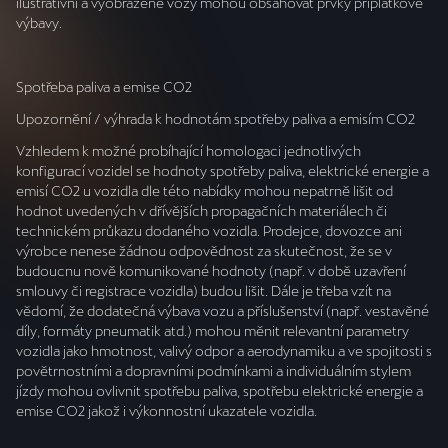
ilustrativní a vyobrazené vozy mohou obsahovat prvky příplatkové
výbavy.
Spotřeba paliva a emise CO2
Upozornění / výhrada k hodnotám spotřeby paliva a emisím CO2
Vzhledem k možné probíhající homologaci jednotlivých
konfigurací vozidel se hodnoty spotřeby paliva, elektrické energie a
emisí CO2 u vozidla dle této nabídky mohou nepatrně lišit od
hodnot uvedených v dřívějších propagačních materiálech či
technickém průkazu dodaného vozidla. Prodejce, dovozce ani
výrobce nenese žádnou odpovědnost za skutečnost, že se v
budoucnu nově komunikované hodnoty (např. v době uzavření
smlouvy či registrace vozidla) budou lišit. Dále je třeba vzít na
vědomí, že dodatečná výbava vozu a příslušenství (např. vestavěné
díly, formáty pneumatik atd.) mohou měnit relevantní parametry
vozidla jako hmotnost, valivý odpor a aerodynamiku a ve spojitosti s
povětrnostními a dopravními podmínkami a individuálním stylem
jízdy mohou ovlivnit spotřebu paliva, spotřebu elektrické energie a
emise CO2 jakož i výkonnostní ukazatele vozidla.